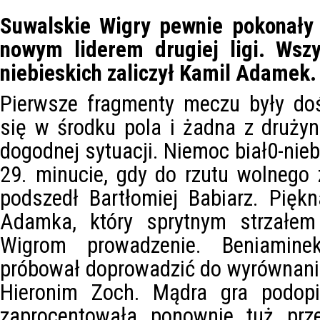
Suwalskie Wigry pewnie pokonały 
nowym liderem drugiej ligi. Wszys
niebieskich zaliczył Kamil Adamek.
Pierwsze fragmenty meczu były do
się w środku pola i żadna z druży
dogodnej sytuacji. Niemoc biał0-nieb
29. minucie, gdy do rzutu wolnego
podszedł Bartłomiej Babiarz. Pięk
Adamka, który sprytnym strzałem
Wigrom prowadzenie. Beniaminek
próbował doprowadzić do wyrównania
Hieronim Zoch. Mądra gra podopi
zaprocentowała ponownie tuż prz