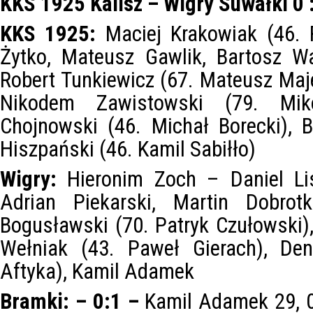
KKS 1925 Kalisz – Wigry Suwałki 0 :
KKS 1925:
Maciej Krakowiak (46.
Żytko, Mateusz Gawlik, Bartosz Wa
Robert Tunkiewicz (67. Mateusz Maje
Nikodem Zawistowski (79. Miko
Chojnowski (46. Michał Borecki), 
Hiszpański (46. Kamil Sabiłło)
Wigry:
Hieronim Zoch – Daniel Lis
Adrian Piekarski, Martin Dobrot
Bogusławski (70. Patryk Czułowski),
Wełniak (43. Paweł Gierach), Den
Aftyka), Kamil Adamek
Bramki: – 0:1 –
Kamil Adamek 29, 0