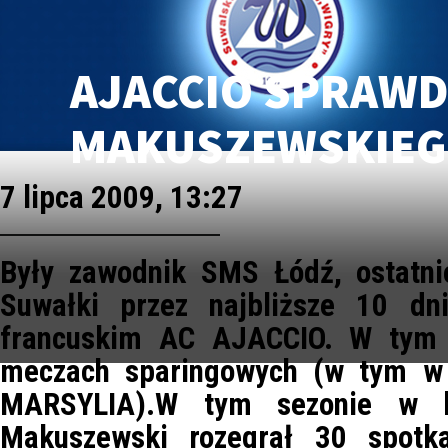
AJACCIO SPRAWD
MAKUSZEWSKIE
7 lipca 2009, 13:27
Były zawodnik SMS Łódź, ostatni
Suwałki przez najbliższe 10 d
francuskim AC AJACCIO. W tym 
meczach sparingowych (w tym w
MARSYLIA).W tym sezonie w b
Makuszewski rozegrał 30 spotka