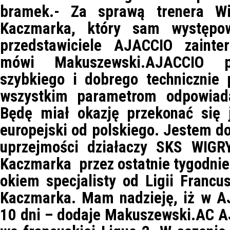
bramek.- Za sprawą trenera Wi
Kaczmarka, który sam występow
przedstawiciele AJACCIO zainter
mówi Makuszewski.AJACCIO po
szybkiego i dobrego technicznie
wszystkim parametrom odpowiad
Będę miał okazję przekonać się j
europejski od polskiego. Jestem d
uprzejmości działaczy SKS WIGRY
Kaczmarka przez ostatnie tygodni
okiem specjalisty od Ligii Francus
Kaczmarka. Mam nadzieję, iż w AJ
10 dni – dodaje Makuszewski.AC A