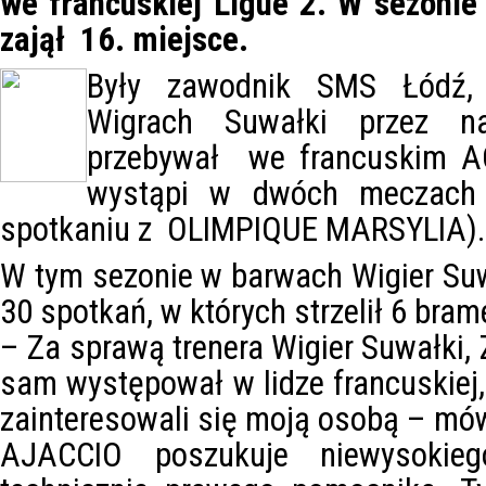
we francuskiej Ligue 2. W sezonie
zajął 16. miejsce.
Były zawodnik SMS Łódź, 
Wigrach Suwałki przez na
przebywał we francuskim A
wystąpi w dwóch meczach
spotkaniu z OLIMPIQUE MARSYLIA).
W tym sezonie w barwach Wigier Su
30 spotkań, w których strzelił 6 bram
– Za sprawą trenera Wigier Suwałki,
sam występował w lidze francuskie
zainteresowali się moją osobą – mó
AJACCIO poszukuje niewysokieg