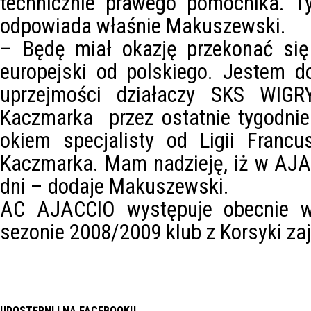
technicznie prawego pomocnika. 
odpowiada właśnie Makuszewski.
– Będę miał okazję przekonać się 
europejski od polskiego. Jestem d
uprzejmości działaczy SKS WIGRY
Kaczmarka przez ostatnie tygodni
okiem specjalisty od Ligii Francus
Kaczmarka. Mam nadzieję, iż w AJA
dni – dodaje Makuszewski.
AC AJACCIO występuje obecnie we
sezonie 2008/2009 klub z Korsyki zaj
UDOSTĘPNIJ NA FACEBOOKU