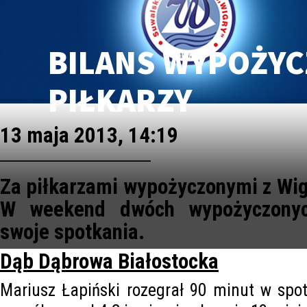
BILANS WYPOŻY
PIŁKARZY
13 maja 2013, 14:19
Za piłkarzami wypożyczonymi z Wigi
W weekend dwóch wypożyczonyc
swoje spotkania.
Dąb Dąbrowa Białostocka
Mariusz Łapiński rozegrał 90 minut w spo