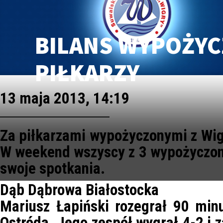
BILANS WYPOŻY
PIŁKARZY
13 maja 2013, 14:19
Za piłkarzami wypożyczonymi z Wigi
W weekend wszyscy z 3 wypożyczon
swoje spotkania.
Dąb Dąbrowa Białostocka
Mariusz Łapiński rozegrał 90 min
Ostróda. Jego zespół wygrał 4-2 i 