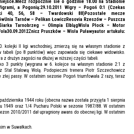
miejsce.Mecz rozpocznie sie o godzinie 18.00 na Stadionie
igrami, a Pogonią:29.10.2011 Wigry – Pogoń 0:1 (Czekas
ński 40, 56, 58 – Twardowski 88)Pozostałe mecze
szówUnia Tarnów – Pelikan ŁowiczResovia Rzeszów – Puszcza
iarka Tarnobrzeg – Olimpia ElblągWisła Płock – Motor
ola30.09.2012Znicz Pruszków – Wisła Puławyautor artukułu:
. kolejki II ligi wschodniej, zmierzą się na własnym stadionie z
w tabeli (po 8 punktów) więc zapowiada się ciekawe widowisko.
 drużyn zagości na dłużej w niższej części tabeli.
lko 3 punkty (wygrana w 6. kolejce na własnym stadionie 2:1 z
 z Stal Stalową Wolą. Podopieczni trenera Piotr Szczechowicz
 złej passy. W ostatnim sezonie Pogoń triumfowała 2 razy, teraz
 października 1944 roku (obecna nazwa została przyjęta 1 sierpnia
ku 1949 oraz 1/4 Pucharu Polski w sezonie 1987/88. W ostatnim
iero sezon 2010/2011 dał upragniony awans do obecnej ligi. W ostatnim
skim w Suwałkach.