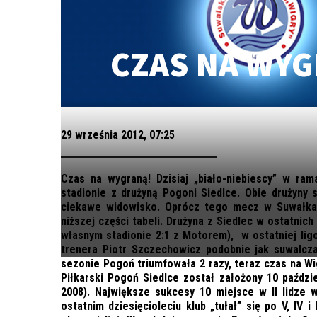
CZAS NA WYG
29 września 2012, 07:25
Czas na wygraną! Dzisiaj „biało-niebiescy” w rama
stadionie z drużyną Pogoni Siedlce. Obie drużyny 
ciekawe widowisko. Oprócz tego mecz w Suwałka
niższej części tabeli. Drużyna z Siedlec w ostatnic
własnym stadionie 2:1 z Motorem), w ostatniej ligo
trenera Piotr Szczechowicz podobnie jak suwalcza
sezonie Pogoń triumfowała 2 razy, teraz czas na Wig
Piłkarski Pogoń Siedlce został założony 10 paździ
2008). Największe sukcesy 10 miejsce w II lidze 
ostatnim dziesięcioleciu klub „tułał” się po V, IV 