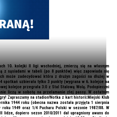
RANĄ!
ch 10. kolejki II ligi wschodniej, zmierzą się na własnym
są z sąsiadami w tabeli (po 8 punktów) więc zapowiada się
ch może zadecydować która z drużyn zagości na dłużej w
h 4 spotkań uzbierała tylko 3 punkty (wygrana w 6. kolejce na
wej kolejce przegrała 3:0 z Stal Stalową Wolą. Podopieczni
nie liczą w sobotę na przełamanie złej passy. W ostatnim
ry! Zapraszamy na stadion!Notka z kart historii:Miejski Klub
ernika 1944 roku (obecna nazwa została przyjęta 1 sierpnia
w roku 1949 oraz 1/4 Pucharu Polski w sezonie 1987/88. W
i III lidze, dopiero sezon 2010/2011 dał upragniony awans do