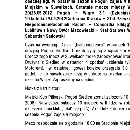
obecnej ligi. W ostatnim sezonie Pogoń zajeła 9 
Miejskim w Suwałkach. Ostatnie mecze między W
20)26.05.2012 Pogoń – Wigry 3:1 (Dziubi
10.kolejki:29.09.2012Garbarnia Kraków – Stal Rze
NiepołomiceRadomiak Radom – Concordia ElblągS
LublinŚwit Nowy Dwór Mazowiecki – Stal Stalowa W
Sebastian Sadowski
Czas na wygraną! Dzisiaj „biało-niebiescy” w ramach 10
drużyną Pogoni Siedlce. Obie drużyny są z sąsiadami 
Oprócz tego mecz w Suwałkach może zadecydować która z
Drużyna z Siedlec w ostatnich 4 spotkań uzbierała ty
Motorem), w ostatniej ligowej kolejce przegrała 3:0
podobnie jak suwalczanie liczą w sobotę na przełamanie
czas na Wigry! Zapraszamy na stadion!
Notka z kart historii:
Miejski Klub Piłkarski Pogoń Siedlce został założony 10
2008). Największe sukcesy 10 miejsce w II lidze w ro
dziesięcioleciu klub „tułał” się po V, IV i III lidze, dop
sezonie Pogoń zajeła 9 miejsce.
Mecz rozpocznie sie o godzinie 18.00 na Stadionie Miej