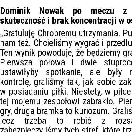
Dominik Nowak po meczu z 
skuteczność i brak koncentracji w o
„Gratuluję Chrobremu utrzymania. Pu
nam też. Chcieliśmy wygrać i przedł
Ten wynik powoduje, że będziemy gra
Pierwsza połowa i dwie stuproc
ustawiłyby spotkanie, ale były n
kontrolę, graliśmy tak, jak sobie za
w posiadaniu piłki. Niestety, w piłc
tej mojemu zespołowi zabrakło. Pier
gry, druga bramka to kuriozum. Gral
lecz trzeba to robić z rozsą
zabezpieczyliśmy tych stref, które tr