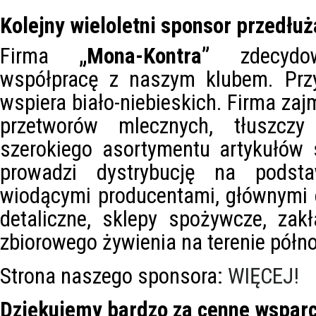
Kolejny wieloletni sponsor przedłu
Firma
„Mona-Kontra”
zdecyd
współpracę z naszym klubem. Przyj
wspiera biało-niebieskich. Firma zaj
przetworów mlecznych, tłuszczy 
szerokiego asortymentu artykułów
prowadzi dystrybucję na pods
wiodącymi producentami, głównymi 
detaliczne, sklepy spożywcze, zak
zbiorowego żywienia na terenie półn
Strona naszego sponsora:
WIĘCEJ!
Dziękujemy bardzo za cenne wsparc