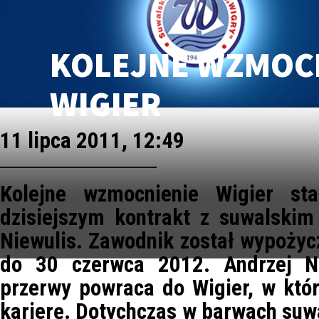
KOLEJNE WZMOC
WIGIER
11 lipca 2011, 12:49
Kolejne wzmocnienie Wigier st
dzisiejszym kontrakt z suwalskim
Niewulis. Zawodnik został wypożycz
do 30 czerwca 2012. Andrzej N
przerwy powraca do Wigier, w któ
karierę. Dotychczas w barwach suw