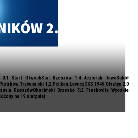
NIKÓW 2.
0:1 Start OtwockStal Rzeszów 1:4 Jeziorak IławaSokół
iotrków Trybunalski 1:2 Pelikan ŁowiczOKS 1945 Olsztyn 2:0
esovia RzeszówOkocimski Brzesko 3:2 Freskovita Wyoskie
ożony na 19 sierpnia)