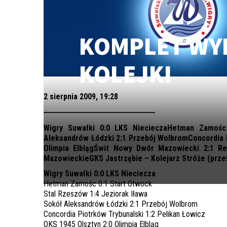
KOMPLET WY
KOLEJKI
2 sierpnia 2009, 19:28
Wigry Suwałki 0:0 LKS NiecieczaHetman Zamośc 
Aleksandrów Łódzki 2:1 Przebój WolbromConcordia P
Olimpia ElblągŚwit Nowy Dwór Mazowiecki 2:1 R
MazowieckieGKS Jastrzębie – Kolejarz Stróże (przeł
Wigry Suwałki 0:0 LKS Nieciecza
Hetman Zamośc 0:1 Start Otwock
Stal Rzeszów 1:4 Jeziorak Iława
Sokół Aleksandrów Łódzki 2:1 Przebój Wolbrom
Concordia Piotrków Trybunalski 1:2 Pelikan Łowicz
OKS 1945 Olsztyn 2:0 Olimpia Elbląg