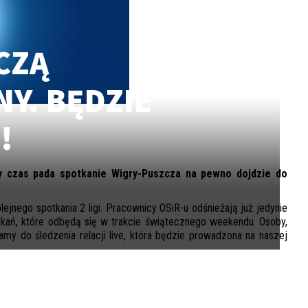
CZĄ
Y. BĘDZIE
!
ły czas pada spotkanie Wigry-Puszcza na pewno dojdzie do
nego spotkania 2 ligi. Pracownicy OSiR-u odśnieżają już jedynie
potkań, które odbędą się w trakcie świątecznego weekendu. Osoby,
my do śledzenia relacji live, która będzie prowadzona na naszej