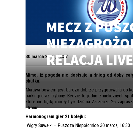
MECZ Z PUSZ
NIEZAGROŻON
RELACJA LIVE
30 marca 2013, 08:37
Mimo, iż pogoda nie dopisuje a śnieg od doby ca
skutku.
Murawa bowiem jest bardzo dobrze przygotowana do kolej
parkingi oraz trybuny. Będzie to jedno z nielicznych s
które nie będą mogły być dziś na Zarzeczu 26 zaprasza
stronie.
Harmonogram gier 21 kolejki:
Wigry Suwałki – Puszcza Niepołomice 30 marca, 16:30