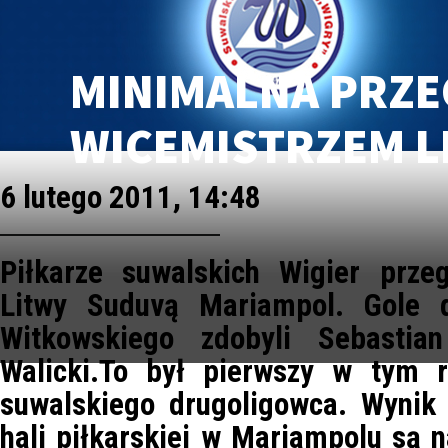
MINIMALNA PRZE
WICEMISTRZEM L
6 lutego 2011, 14:48
Piłkarze suwalskich Wigier prze
Litwy Suduvą Mariampol. Gole 
Witkowskiego zdobyli Sebastia
Walicki.To był pierwszy w tym 
suwalskiego drugoligowca. Wynik
hali piłkarskiej w Mariampolu są 