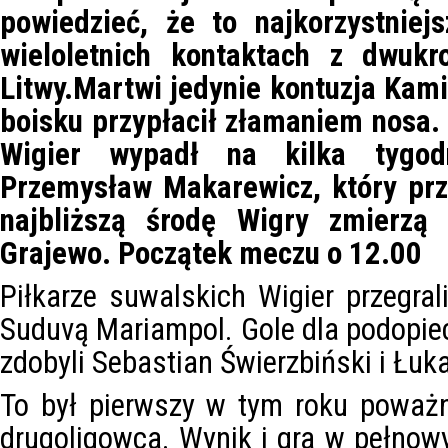
powiedzieć, że to najkorzystniej
wieloletnich kontaktach z dwuk
Litwy.Martwi jedynie kontuzja Kami
boisku przypłacił złamaniem nosa.
Wigier wypadł na kilka tygod
Przemysław Makarewicz, który prz
najbliższą środę Wigry zmierz
Grajewo. Początek meczu o 12.00
Piłkarze suwalskich Wigier przegral
Suduvą Mariampol. Gole dla podopi
zdobyli Sebastian Świerzbiński i Łuk
To był pierwszy w tym roku poważ
drugoligowca. Wynik i gra w pełnowy