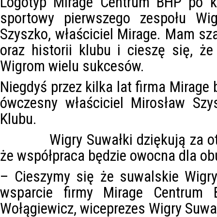
Logotyp Mirage Centrum BHP po ki
sportowy pierwszego zespołu Wi
Szyszko, właściciel Mirage.
Mam szac
oraz historii klubu i cieszę się, 
Wigrom wielu sukcesów.
Niegdyś przez kilka lat firma Mirage 
ówczesny właściciel Mirosław Szy
Klubu.
Wigry Suwałki dziękują za otrzy
że współpraca będzie owocna dla obu
–
Cieszymy się że suwalskie Wigr
wsparcie firmy Mirage Centrum
Wołągiewicz, wiceprezes Wigry Suwa