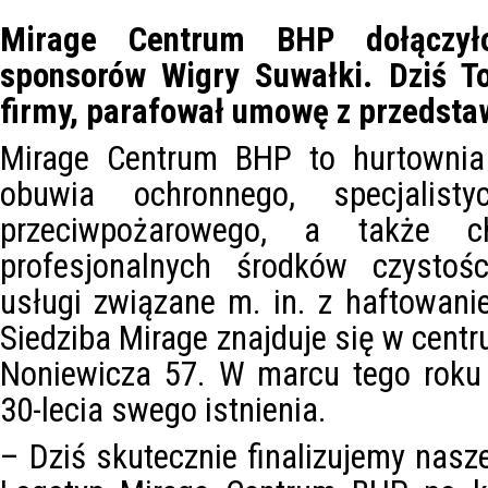
Mirage Centrum BHP dołączyło
sponsorów Wigry Suwałki. Dziś To
firmy, parafował umowę z przedstaw
Mirage Centrum BHP to hurtownia 
obuwia ochronnego, specjalis
przeciwpożarowego, a także c
profesjonalnych środków czystoś
usługi związane m. in. z haftowani
Siedziba Mirage znajduje się w centr
Noniewicza 57. W marcu tego roku 
30-lecia swego istnienia.
–
Dziś skutecznie finalizujemy nas