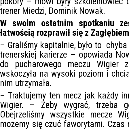
pokory – mówi były szkoleniowiec bi
trener Miedzi, Dominik Nowak.
W swoim ostatnim spotkaniu ze
łatwością rozprawił się z Zagłębiem
– Graliśmy kapitalnie, było to chyba
trenerskiej karierze – opowiada N
do pucharowego meczu Wigier 
wskoczyła na wysoki poziom i chci
nim utrzymała.
– Traktujemy ten mecz jak każdy inn
Wigier. – Żeby wygrać, trzeba g
Obejrzeliśmy wszystkie mecze Wi
możemy się czuć faworytami. Czas 