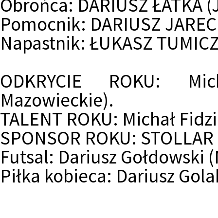
Obrońca:
DARIUSZ ŁATKA (Ja
Pomocnik:
DARIUSZ JARECKI
Napastnik:
ŁUKASZ TUMICZ (
ODKRYCIE ROKU:
Mi
Mazowieckie)
.
TALENT ROKU: Michał Fidz
SPONSOR ROKU:
STOLLAR 
Futsal:
Dariusz Gołdowski 
Piłka kobieca:
Dariusz Gola