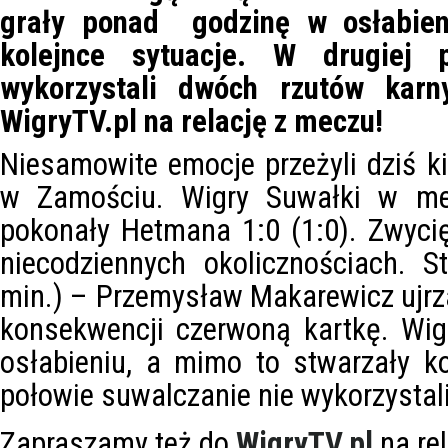
grały ponad godzinę w osłabien
kolejnce sytuacje. W drugiej 
wykorzystali dwóch rzutów kar
WigryTV.pl na relację z meczu!
Niesamowite emocje przeżyli dziś ki
w Zamościu. Wigry Suwałki w mecz
pokonały Hetmana 1:0 (1:0). Zwyci
niecodziennych okolicznościach. S
min.) – Przemysław Makarewicz ujrza
konsekwencji czerwoną kartkę. Wi
osłabieniu, a mimo to stwarzały ko
połowie suwalczanie nie wykorzystal
Zapraszamy też do
WigryTV.pl
na re