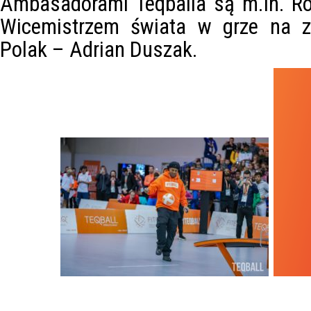
Ambasadorami Teqballa są m.in. Ro
Wicemistrzem świata w grze na za
Polak – Adrian Duszak.