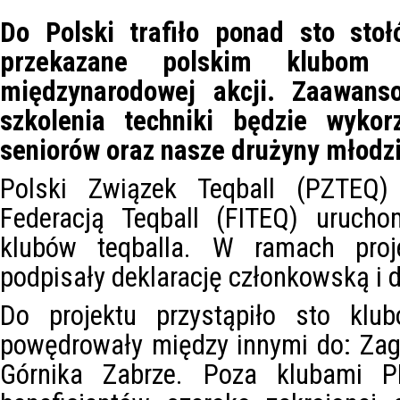
Do Polski trafiło ponad sto stoł
przekazane polskim klubom
międzynarodowej akcji. Zaawans
szkolenia techniki będzie wykor
seniorów oraz nasze drużyny młodz
Polski Związek Teqball (PZTEQ
Federacją Teqball (FITEQ) urucho
klubów teqballa. W ramach proj
podpisały deklarację członkowską i 
Do projektu przystąpiło sto klub
powędrowały między innymi do: Zagł
Górnika Zabrze. Poza klubami PK