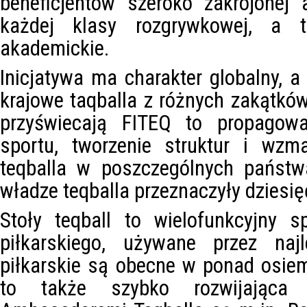
beneficjentów szeroko zakrojonej 
każdej klasy rozgrywkowej, a 
akademickie.
Inicjatywa ma charakter globalny, a 
krajowe taqballa z różnych zakątków
przyświecają FITEQ to propagowa
sportu, tworzenie struktur i wzm
teqballa w poszczególnych państw
władze teqballa przeznaczyły dziesię
Stoły teqball to wielofunkcyjny s
piłkarskiego, używane przez naj
piłkarskie są obecne w ponad osiemd
to także szybko rozwijająca 