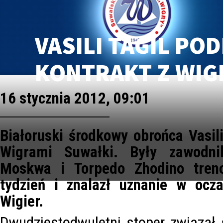
VASILI TAGIL PO
KONTRAKT Z WIG
16 stycznia 2012, 09:01
Białoruski środkowy obrońca Vasili
Wigrami Suwałki. Były zawodn
Moskwa i Torpedo Zhodino tren
tydzień i znalazł uznanie w ocz
Wigier.
Dwudziestodwuletni stoper związał 