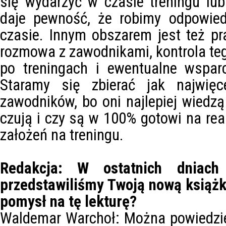
się wydarzyć w czasie treningu lu
daje pewność, że robimy odpowied
czasie. Innym obszarem jest też pra
rozmowa z zawodnikami, kontrola tego
po treningach i ewentualne wsparc
Staramy się zbierać jak najwięc
zawodników, bo oni najlepiej wiedzą
czują i czy są w 100% gotowi na rea
założeń na treningu.
Redakcja: W ostatnich dniac
przedstawiliśmy Twoją nową książk
pomysł na tę lekturę?
Waldemar Warchoł: Można powiedzie