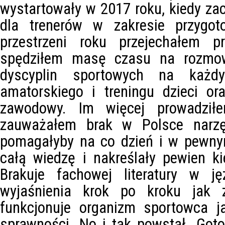
wystartowały w 2017 roku, kiedy za
dla trenerów w zakresie przygot
przestrzeni roku przejechałem p
spędziłem masę czasu na rozmow
dyscyplin sportowych na każd
amatorskiego i treningu dzieci or
zawodowy. Im więcej prowadziłe
zauważałem brak w Polsce narzęd
pomagałyby na co dzień i w pewny
całą wiedzę i nakreślały pewien ki
Brakuje fachowej literatury w j
wyjaśnienia krok po kroku jak z
funkcjonuje organizm sportowca 
sprawności. No i tak powstał „Goto