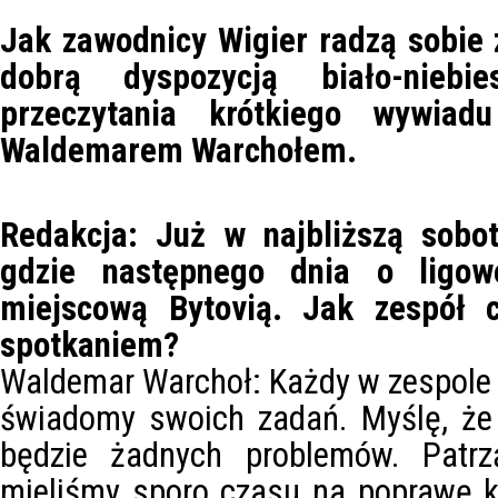
Jak zawodnicy Wigier radzą sobie z
dobrą dyspozycją biało-niebi
przeczytania krótkiego wywiad
Waldemarem Warchołem.
Redakcja: Już w najbliższą sobo
gdzie następnego dnia o ligow
miejscową Bytovią. Jak zespół c
spotkaniem?
Waldemar Warchoł: Każdy w zespole wi
świadomy swoich zadań. Myślę, że
będzie żadnych problemów. Patrz
mieliśmy sporo czasu na poprawę kil