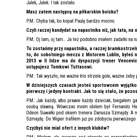
Julek, Julek. I tak zostało.
Masz zatem następcę na piłkarskim boisku?
P.M.: Chyba tak, bo kopał Paulę bardzo mocno.
Czyli raczej kandydat na napastnika niż, jak tata, na
P.M.: Oj tam, oj tam… Ja też podobno miałem zadatki na n
To zostańmy przy napastniku, a raczej bramkostrzel
to, do sobotniego meczu z Motorem Lublin, byłeś n
2013 w II lidze ma do dyspozycji trener Vencevici
ustępujesz Tomkowi Tuttasowi.
P.M.: Tak wyszło, nie ważne kto strzela gole, ważne żeby p
W dzisiejszych czasach jesteś sportowcem wyjątko
pierwszy i jedyny kontrakt. Jak to się stało, że po
P.M.: Jak każdy, albo prawie każdy dzieciak, biegałem g
osobą sławną. Wówczas moim idolem był Fernando Hier
Odeon Suwałki pod okiem trenera Dariusza Szmajdy. A na
Szmajdę. Do Wigier trafiłem już po zdobyciu pierwszego p
Czyżbyś nie miał ofert z innych klubów?