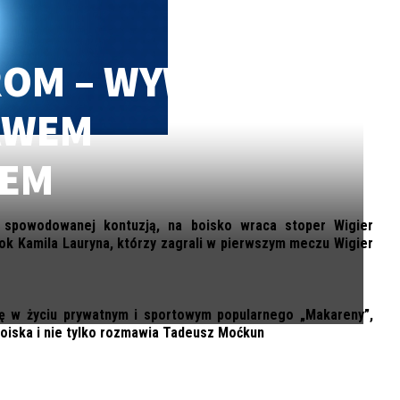
ROM – WYWIAD
AWEM
ZEM
 spowodowanej kontuzją, na boisko wraca stoper Wigier
ok Kamila Lauryna, którzy zagrali w pierwszym meczu Wigier
ię w życiu prywatnym i sportowym popularnego „Makareny”,
boiska i nie tylko rozmawia Tadeusz Moćkun