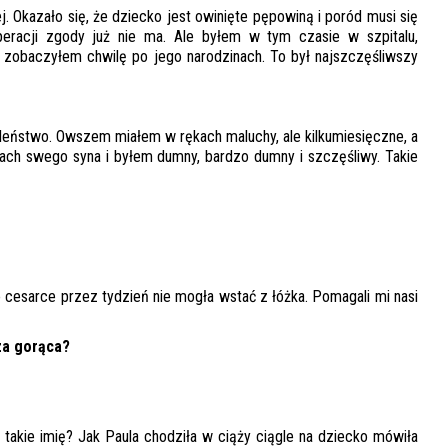
j. Okazało się, że dziecko jest owinięte pępowiną i poród musi się
eracji zgody już nie ma. Ale byłem w tym czasie w szpitalu,
a zobaczyłem chwilę po jego narodzinach. To był najszczęśliwszy
aleństwo. Owszem miałem w rękach maluchy, ale kilkumiesięczne, a
ękach swego syna i byłem dumny, bardzo dumny i szczęśliwy. Takie
 cesarce przez tydzień nie mogła wstać z łóżka. Pomagali mi nasi
 za gorąca?
takie imię? Jak Paula chodziła w ciąży ciągle na dziecko mówiła