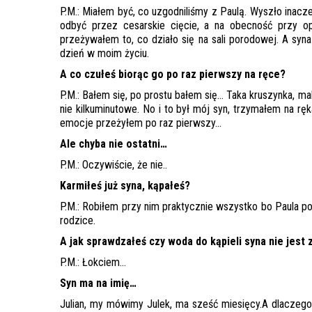
P.M.: Miałem być, co uzgodniliśmy z Paulą. Wyszło inacze
odbyć przez cesarskie cięcie, a na obecność przy op
przeżywałem to, co działo się na sali porodowej. A syn
dzień w moim życiu.
A co czułeś biorąc go po raz pierwszy na ręce?
P.M.: Bałem się, po prostu bałem się… Taka kruszynka, m
nie kilkuminutowe. No i to był mój syn, trzymałem na r
emocje przeżyłem po raz pierwszy…
Ale chyba nie ostatni…
P.M.: Oczywiście, że nie..
Karmiłeś już syna, kąpałeś?
P.M.: Robiłem przy nim praktycznie wszystko bo Paula po
rodzice.
A jak sprawdzałeś czy woda do kąpieli syna nie jest
P.M.: Łokciem…
Syn ma na imię…
Julian, my mówimy Julek, ma sześć miesięcy.A dlaczego 