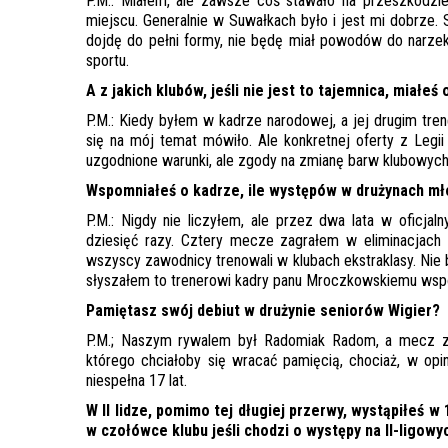
P.M.: Miałem, ale zawsze coś stawało na przeszkodzie
miejscu. Generalnie w Suwałkach było i jest mi dobrze. 
dojdę do pełni formy, nie będę miał powodów do narze
sportu.
A z jakich klubów, jeśli nie jest to tajemnica, miałeś 
P.M.: Kiedy byłem w kadrze narodowej, a jej drugim tre
się na mój temat mówiło. Ale konkretnej oferty z Legii
uzgodnione warunki, ale zgody na zmianę barw klubowych 
Wspomniałeś o kadrze, ile występów w drużynach m
P.M.: Nigdy nie liczyłem, ale przez dwa lata w oficj
dziesięć razy. Cztery mecze zagrałem w eliminacjach
wszyscy zawodnicy trenowali w klubach ekstraklasy. Nie był
słyszałem to trenerowi kadry panu Mroczkowskiemu wsp
Pamiętasz swój debiut w drużynie seniorów Wigier?
P.M.; Naszym rywalem był Radomiak Radom, a mecz zak
którego chciałoby się wracać pamięcią, chociaż, w o
niespełna 17 lat.
W II lidze, pomimo tej długiej przerwy, wystąpiłeś w
w czołówce klubu jeśli chodzi o występy na II-ligowy