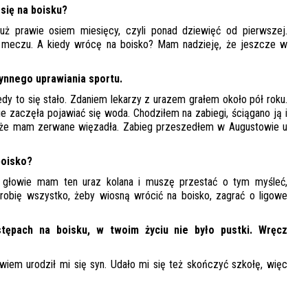
 się na boisku?
uż prawie osiem miesięcy, czyli ponad dziewięć od pierwszej.
 meczu. A kiedy wrócę na boisko? Mam nadzieję, że jeszcze w
czynnego uprawiania sportu.
dy to się stało. Zdaniem lekarzy z urazem grałem około pół roku.
ie zaczęła pojawiać się woda. Chodziłem na zabiegi, ściągano ją i
, że mam zerwane więzadła. Zabieg przeszedłem w Augustowie u
boisko?
e w głowie mam ten uraz kolana i muszę przestać o tym myśleć,
robię wszystko, żeby wiosną wrócić na boisko, zagrać o ligowe
tępach na boisku, w twoim życiu nie było pustki. Wręcz
wiem urodził mi się syn. Udało mi się też skończyć szkołę, więc