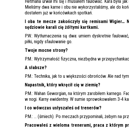
Hetmana urwał mi się i musiałem faulować. Kara była jak
Mieliśmy dwa karne i obu nie wykorzystaliśmy, ale do k
dostałem już w końcówkach spotkań.
I oba te mecze zakończyły się remisami Wigier… Ni
sędziowie karali cię żółtymi kartkami.
P.W.: Wytłumaczenia są dwa: umiem dyskretnie faulowa
piłki, nigdy sfaulowanie go.
Twoje mocne strony?
P.M.: Wytrzymałość fizyczna, niezbędna w przepychankac
A słabsze?
P.M.: Technika, jak to u większości obrońców. Ale nad ty
Napastnik, który wkręcił cię w ziemię?
P.M.: Wahan Geworgian, na którym zarobiłem karnego. Fac
w nogi. Karny ewidentny. W sumie sprowokowałem 3-4 ka
I co wówczas usłyszałeś od trenerów?
P.M.: … (śmiech). Po meczach przypominali, żebym na prz
Pracowałeś z wieloma trenerami, praca z którym prz