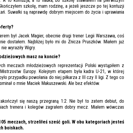
. A to kontuzja, a to nauka, bo szkołę stawiałem na pierwszym
Skończyłem szkołę, mam rodzinę, a jeżeli jeszcze po tej kontuzji
kań. Suwałki są naprawdę dobrym miejscem do życia i uprawiania
oferty?
nerem był Jacek Magier, obecnie drugi trener Legii Warszawa, coś
 nie dostałem. Najbliżej było mi do Znicza Pruszków. Miałem już
nie wyraziły Wigry.
łodzieżowych masz na koncie?
alnych meczach młodzieżowych reprezentacji Polski wystąpiłem z
 Mistrzostw Europy. Kolejnym etapem była kadra U-21, w której
o przypadku powołania do niej piłkarza z III czy II ligi. Z tego co
ominał o mnie Maciek Makuszewski. Ale bez efektów.
ończył się naszą przegraną 1:2. Nie był to zatem debiut, do
piniach trenera i kolegów zagrałem dobry mecz. Miałem wówczas
 105 meczach, strzeliłeś sześć goli. W obu kategoriach jesteś
ch boiskach.