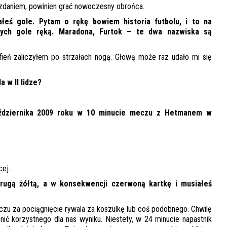
im zdaniem, powinien grać nowoczesny obrońca.
ałeś gole. Pytam o rękę bowiem historia futbolu, i to na
cych gole ręką. Maradona, Furtok – te dwa nazwiska są
rafień zaliczyłem po strzałach nogą. Głową może raz udało mi się
 w II lidze?
ździernika 2009 roku w 10 minucie meczu z Hetmanem w
ócej…
rugą żółtą, a w konsekwencji czerwoną kartkę i musiałeś
czu za pociągnięcie rywala za koszulkę lub coś podobnego. Chwilę
onić korzystnego dla nas wyniku. Niestety, w 24 minucie napastnik