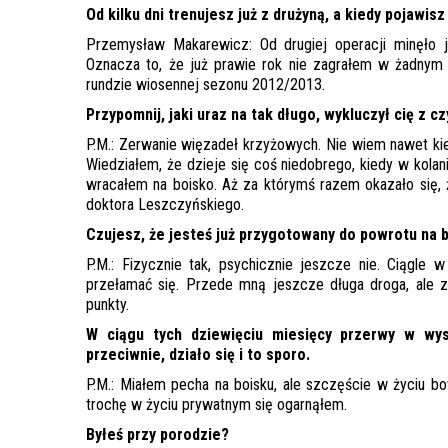
Od kilku dni trenujesz już z drużyną, a kiedy pojawisz
Przemysław Makarewicz: Od drugiej operacji minęło j
Oznacza to, że już prawie rok nie zagrałem w żadnym
rundzie wiosennej sezonu 2012/2013.
Przypomnij, jaki uraz na tak długo, wykluczył cię z 
P.M.: Zerwanie więzadeł krzyżowych. Nie wiem nawet kie
Wiedziałem, że dzieje się coś niedobrego, kiedy w kolan
wracałem na boisko. Aż za którymś razem okazało się
doktora Leszczyńskiego.
Czujesz, że jesteś już przygotowany do powrotu na 
P.M.: Fizycznie tak, psychicznie jeszcze nie. Ciągl
przełamać się. Przede mną jeszcze długa droga, ale z
punkty.
W ciągu tych dziewięciu miesięcy przerwy w wys
przeciwnie, działo się i to sporo.
P.M.: Miałem pecha na boisku, ale szczęście w życiu bo
trochę w życiu prywatnym się ogarnąłem.
Byłeś przy porodzie?