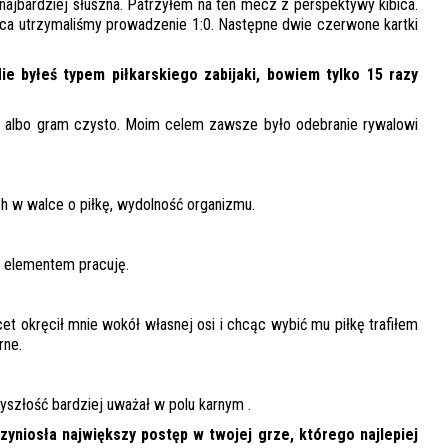
 najbardziej słuszna. Patrzyłem na ten mecz z perspektywy kibica.
ońca utrzymaliśmy prowadzenie 1:0. Następne dwie czerwone kartki
e byłeś typem piłkarskiego zabijaki, bowiem tylko 15 razy
ć, albo gram czysto. Moim celem zawsze było odebranie rywalowi
h w walce o piłkę, wydolność organizmu.
m elementem pracuję.
et okręcił mnie wokół własnej osi i chcąc wybić mu piłkę trafiłem
rne.
yszłość bardziej uważał w polu karnym .
yniosła największy postęp w twojej grze, którego najlepiej