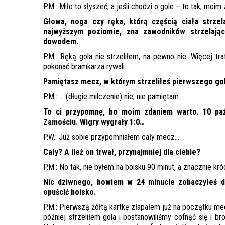
P.M.: Miło to słyszeć, a jeśli chodzi o gole – to tak, mo
Głowa, noga czy ręka, którą częścią ciała strzel
najwyższym poziomie, zna zawodników strzelają
dowodem.
P.M.: Ręką gola nie strzeliłem, na pewno nie. Więcej t
pokonać bramkarza rywali.
Pamiętasz mecz, w którym strzeliłeś pierwszego gola
P.M.: … (długie milczenie) nie, nie pamiętam.
To ci przypomnę, bo moim zdaniem warto. 10 pa
Zamościu. Wigry wygrały 1:0…
P.W.: Już sobie przypomniałem cały mecz…
Cały? A ileż on trwał, przynajmniej dla ciebie?
P.M.: No tak, nie byłem na boisku 90 minut, a znacznie kr
Nic dziwnego, bowiem w 24 minucie zobaczyłeś d
opuścić boisko.
P.M.: Pierwszą żółtą kartkę złapałem już na początku me
później strzeliłem gola i postanowiliśmy cofnąć się i br