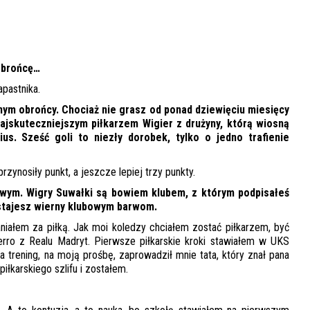
 obrońcę…
apastnika.
nym obrońcy. Chociaż nie grasz od ponad dziewięciu miesięcy
ajskuteczniejszym piłkarzem Wigier z drużyny, którą wiosną
us. Sześć goli to niezły dorobek, tylko o jedno trafienie
rzynosiły punkt, a jeszcze lepiej trzy punkty.
wym. Wigry Suwałki są bowiem klubem, z którym podpisałeś
zostajesz wierny klubowym barwom.
aniałem za piłką. Jak moi koledzy chciałem zostać piłkarzem, być
ro z Realu Madryt. Pierwsze piłkarskie kroki stawiałem w UKS
 trening, na moją prośbę, zaprowadził mnie tata, który znał pana
iłkarskiego szlifu i zostałem.