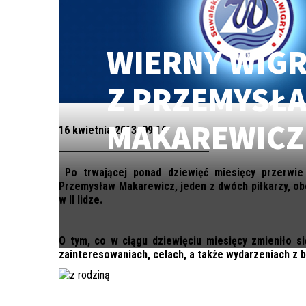
WIERNY WIG
Z PRZEMYSŁ
MAKAREWIC
16 kwietnia 2013, 09:16
Po trwającej ponad dziewięć miesięcy przerwie
Przemysław Makarewicz, jeden z dwóch piłkarzy, ob
w II lidze.
O tym, co w ciągu dziewięciu miesięcy zmieniło s
zainteresowaniach, celach, a także wydarzeniach z 