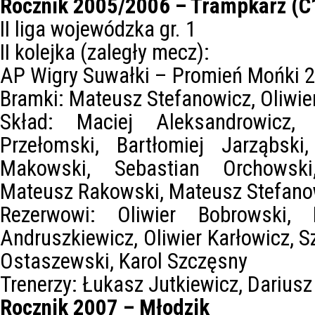
Rocznik 2005/2006 – Trampkarz (C
II liga wojewódzka gr. 1
II kolejka (zaległy mecz):
AP Wigry Suwałki – Promień Mońki 2
Bramki: Mateusz Stefanowicz, Oliwie
Skład: Maciej Aleksandrowicz,
Przełomski, Bartłomiej Jarząbski
Makowski, Sebastian Orchowski
Mateusz Rakowski, Mateusz Stefanow
Rezerwowi: Oliwier Bobrowski, 
Andruszkiewicz, Oliwier Karłowicz, 
Ostaszewski, Karol Szczęsny
Trenerzy: Łukasz Jutkiewicz, Darius
Rocznik 2007 – Młodzik