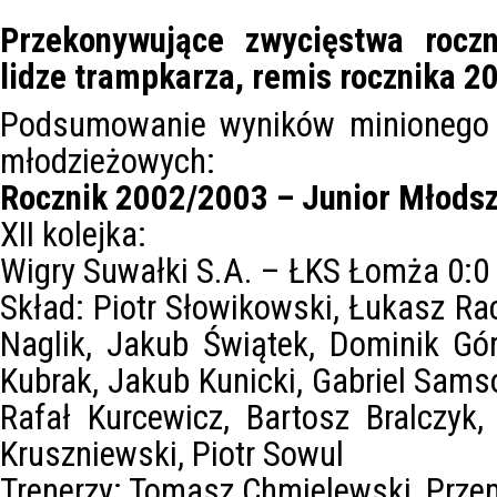
Przekonywujące zwycięstwa rocz
lidze trampkarza, remis rocznika 20
Podsumowanie wyników minionego 
młodzieżowych:
Rocznik 2002/2003 – Junior Młodsz
XII kolejka:
Wigry Suwałki S.A. – ŁKS Łomża 0:0
Skład: Piotr Słowikowski, Łukasz Rac
Naglik, Jakub Świątek, Dominik Gór
Kubrak, Jakub Kunicki, Gabriel Sam
Rafał Kurcewicz, Bartosz Bralczyk
Kruszniewski, Piotr Sowul
Trenerzy: Tomasz Chmielewski, Prz