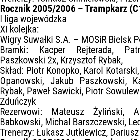
Rocznik 2005/2006 – Trampkarz (C
I liga wojewódzka
XI kolejka:
Wigry Suwałki S.A. – MOSiR Bielsk P
Bramki: Kacper Rejterada, Pat
Paszkowski 2x, Krzysztof Rybak,
Skład: Piotr Konopko, Karol Kotarski
Opanowski, Jakub Paszkowski, Kac
Rybak, Paweł Sawicki, Piotr Sowulews
Zduńczyk
Rezerwowi: Mateusz Żyliński, 
Babkowski, Michał Barszczewski, Le
Trenerzy: Łukasz Jutkiewicz, Darius