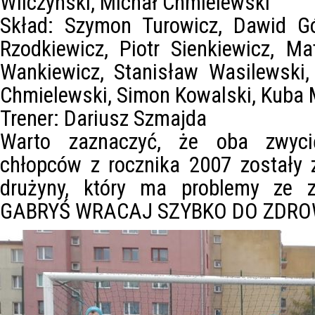
Wilczyński, Michał Chmielewski
Skład: Szymon Turowicz, Dawid Gó
Rzodkiewicz, Piotr Sienkiewicz, M
Wankiewicz, Stanisław Wasilewski,
Chmielewski, Simon Kowalski, Kuba
Trener: Dariusz Szmajda
Warto zaznaczyć, że oba zwyci
chłopców z rocznika 2007 zostały 
drużyny, który ma problemy ze z
GABRYŚ WRACAJ SZYBKO DO ZDRO