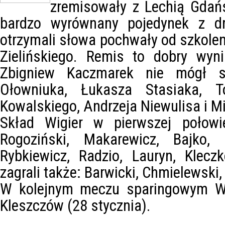
zremisowały z Lechią Gdańs
bardzo wyrównany pojedynek z dr
otrzymali słowa pochwały od szkol
Zielińskiego. Remis to dobry wyni
Zbigniew Kaczmarek nie mógł s
Ołowniuka, Łukasza Stasiaka, 
Kowalskiego, Andrzeja Niewulisa i M
Skład Wigier w pierwszej połowi
Rogoziński, Makarewicz, Bajko, 
Rybkiewicz, Radzio, Lauryn, Klecz
zagrali także: Barwicki, Chmielewski,
W kolejnym meczu sparingowym Wi
Kleszczów (28 stycznia).