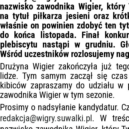
nazwisko zawodnika Wigier, który
na tytuł piłkarza jesieni oraz kró
właśnie on powinien zdobyć ten ty
do końca listopada. Finał konku
plebiscytu nastąpi w grudniu. Gł
Wśród uczestników rozlosujemy nag
Drużyna Wigier zakończyła już teg
lidze. Tym samym zaczął się cza
kibiców zapraszamy do udziału w p
zawodnika Wigier w tym sezonie.
Prosimy o nadsyłanie kandydatur. 
redakcja@wigry.suwalki.pl
. W treśc