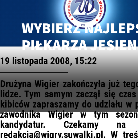
WYBIERZ NAJLEP
PIŁKARZA JESIENI
19 listopada 2008, 15:22
Drużyna Wigier zakończyła już teg
lidze. Tym samym zaczął się cza
kibiców zapraszamy do udziału w p
zawodnika Wigier w tym sezoni
kandydatur. Czekamy n
redakcja@wigry.suwalki.pl. W tre