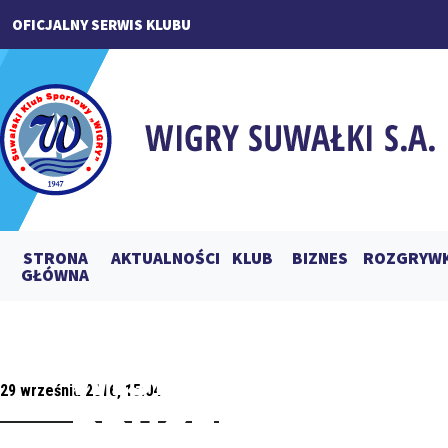
OFICJALNY SERWIS KLUBU
STRONA
AKTUALNOŚCI
KLUB
BIZNES
ROZGRYWK
GŁÓWNA
WISŁA PUŁAWY – 
29 września 2016, 15:04
PRUSZKÓW