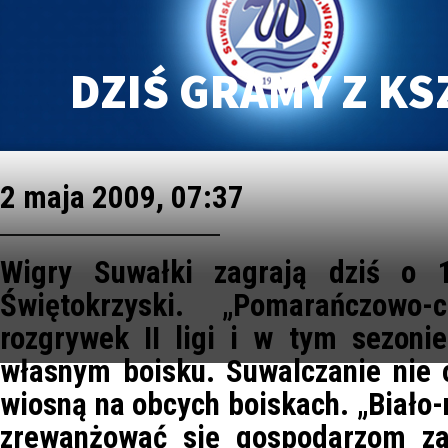
DZIŚ GRAMY Z KS
2 maja 2009, 07:37
Wigry Suwałki zagrają dziś o 
Świętokrzyski. „Pomarańczowo-
rozgrywek II ligi i w tym sezonie
własnym boisku. Suwalczanie nie 
wiosną na obcych boiskach. „Biało-n
zrewanżować się gospodarzom za