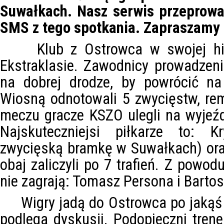
Suwałkach. Nasz serwis przeprowad
SMS z tego spotkania. Zapraszamy 
Klub z Ostrowca w swojej histo
Ekstraklasie. Zawodnicy prowadzen
na dobrej drodze, by powrócić na
Wiosną odnotowali 5 zwycięstw, rem
meczu gracze KSZO ulegli na wyjeźd
Najskuteczniejsi piłkarze to: Kr
zwycięską bramkę w Suwałkach) ora
obaj zaliczyli po 7 trafień. Z powo
nie zagrają: Tomasz Persona i Barto
Wigry jadą do Ostrowca po jakąś 
podlega dyskusji. Podopieczni tren