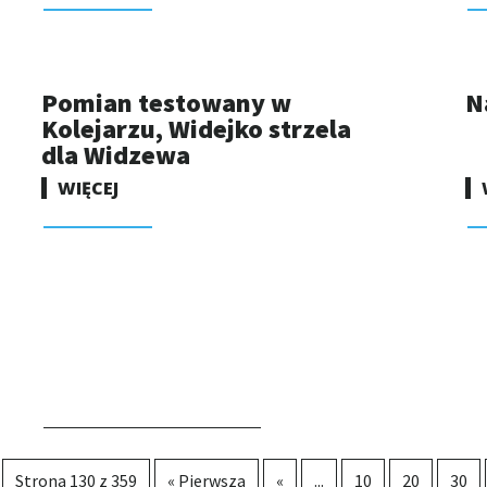
Pomian testowany w
N
Kolejarzu, Widejko strzela
dla Widzewa
WIĘCEJ
Strona 130 z 359
« Pierwsza
«
...
10
20
30