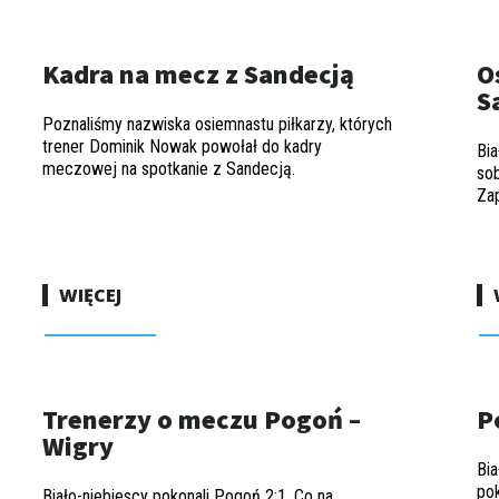
Kadra na mecz z Sandecją
O
S
Poznaliśmy nazwiska osiemnastu piłkarzy, których
trener Dominik Nowak powołał do kadry
Bia
meczowej na spotkanie z Sandecją.
so
Zap
WIĘCEJ
Trenerzy o meczu Pogoń –
P
Wigry
Bia
pok
Biało-niebiescy pokonali Pogoń 2:1. Co na