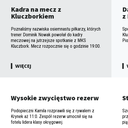
Kadra na mecz z
D
Kluczborkiem
z
Poznaliśmy nazwiska osiemnastu piłkarzy, których
Sp
trener Dominik Nowak powołał do kadry
Kl
meczowej na jutrzejsze spotkanie z MKS
Pio
Kluczbork. Mecz rozpocznie się o godzinie 19:00.
WIĘCEJ
Wysokie zwycięstwo rezerw
S
Podopieczni Kamila rozprawili się z rywalem z
Sz
Krynek aż 11:0. Zespół rezerw umocnił się na
prz
fotelu lidera klasy okręgowej.
pi