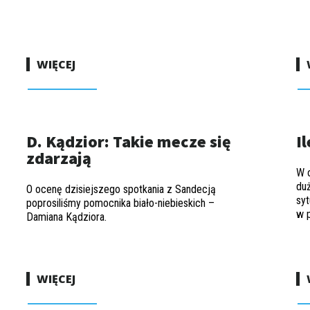
WIĘCEJ
D. Kądzior: Takie mecze się
I
zdarzają
W o
duż
O ocenę dzisiejszego spotkania z Sandecją
syt
poprosiliśmy pomocnika biało-niebieskich –
w p
Damiana Kądziora.
WIĘCEJ