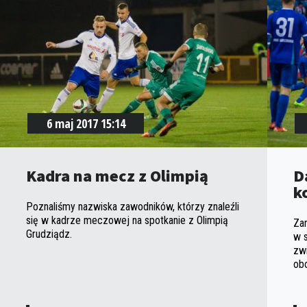
6 maj 2017 15:14
Kadra na mecz z Olimpią
D
k
Poznaliśmy nazwiska zawodników, którzy znaleźli
się w kadrze meczowej na spotkanie z Olimpią
Za
Grudziądz.
w s
zwi
ob