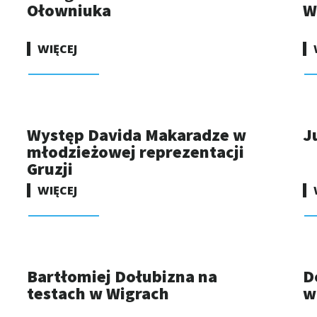
Ołowniuka
W
WIĘCEJ
Występ Davida Makaradze w
J
młodzieżowej reprezentacji
Gruzji
WIĘCEJ
Bartłomiej Dołubizna na
D
testach w Wigrach
w