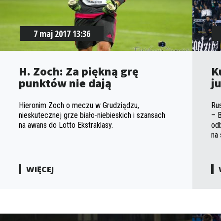
7 maj 2017 13:36
H. Zoch: Za piękną grę
K
punktów nie dają
ju
Hieronim Zoch o meczu w Grudziądzu,
Ru
nieskutecznej grze biało-niebieskich i szansach
– B
na awans do Lotto Ekstraklasy.
odb
na 
WIĘCEJ