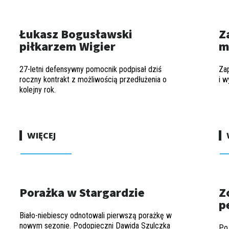
Łukasz Bogusławski
Z
piłkarzem Wigier
m
27-letni defensywny pomocnik podpisał dziś
Za
roczny kontrakt z możliwością przedłużenia o
i w
kolejny rok.
WIĘCEJ
Porażka w Stargardzie
Z
p
Biało-niebiescy odnotowali pierwszą porażkę w
nowym sezonie. Podopieczni Dawida Szulczka
Po