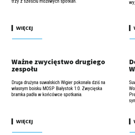
trzy z sześciu możliwych spotkań.
wy
WIĘCEJ
Ważne zwycięstwo drugiego
D
zespołu
W
Druga drużyna suwalskich Wigier pokonała dziś na
Su
własnym boisku MOSP Białystok 1:0. Zwycięska
Wo
bramka padła w końcówce spotkania.
Pr
sym
WIĘCEJ