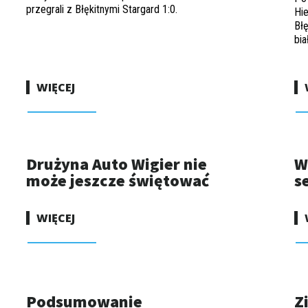
przegrali z Błękitnymi Stargard 1:0.
Hi
Bł
bia
WIĘCEJ
Drużyna Auto Wigier nie
W
może jeszcze świętować
s
WIĘCEJ
Podsumowanie
Z