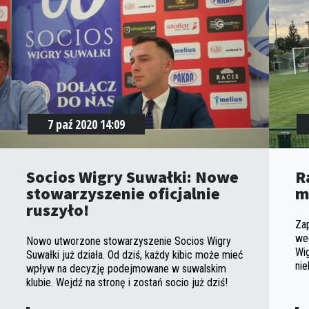
7 paź 2020 14:09
Socios Wigry Suwałki: Nowe
R
stowarzyszenie oficjalnie
m
ruszyło!
Za
we
Nowo utworzone stowarzyszenie Socios Wigry
Wig
Suwałki już działa. Od dziś, każdy kibic może mieć
nie
wpływ na decyzję podejmowane w suwalskim
klubie. Wejdź na stronę i zostań socio już dziś!