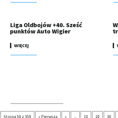
Liga Oldbojów +40. Sześć
W
punktów Auto Wigier
t
WIĘCEJ
Strona 50 z 359
« Pierwsza
«
...
10
20
30